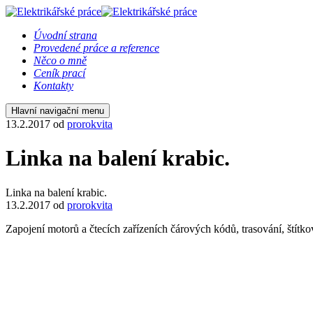
Úvodní strana
Provedené práce a reference
Něco o mně
Ceník prací
Kontakty
Hlavní navigační menu
13.2.2017
od
prorokvita
Linka na balení krabic.
Linka na balení krabic.
13.2.2017
od
prorokvita
Zapojení motorů a čtecích zařízeních čárových kódů, trasování, štítk